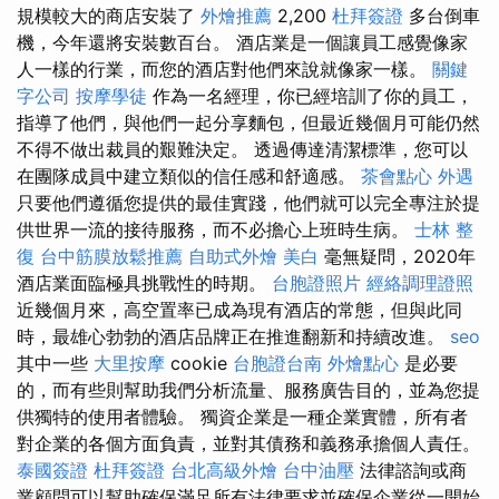
規模較大的商店安裝了
外燴推薦
2,200
杜拜簽證
多台倒車
機，今年還將安裝數百台。 酒店業是一個讓員工感覺像家
人一樣的行業，而您的酒店對他們來說就像家一樣。
關鍵
字公司
按摩學徒
作為一名經理，你已經培訓了你的員工，
指導了他們，與他們一起分享麵包，但最近幾個月可能仍然
不得不做出裁員的艱難決定。 透過傳達清潔標準，您可以
在團隊成員中建立類似的信任感和舒適感。
茶會點心
外遇
只要他們遵循您提供的最佳實踐，他們就可以完全專注於提
供世界一流的接待服務，而不必擔心上班時生病。
士林 整
復
台中筋膜放鬆推薦
自助式外燴
美白
毫無疑問，2020年
酒店業面臨極具挑戰性的時期。
台胞證照片
經絡調理證照
近幾個月來，高空置率已成為現有酒店的常態，但與此同
時，最雄心勃勃的酒店品牌正在推進翻新和持續改進。
seo
其中一些
大里按摩
cookie
台胞證台南
外燴點心
是必要
的，而有些則幫助我們分析流量、服務廣告目的，並為您提
供獨特的使用者體驗。 獨資企業是一種企業實體，所有者
對企業的各個方面負責，並對其債務和義務承擔個人責任。
泰國簽證
杜拜簽證
台北高級外燴
台中油壓
法律諮詢或商
業顧問可以幫助確保滿足所有法律要求並確保企業從一開始