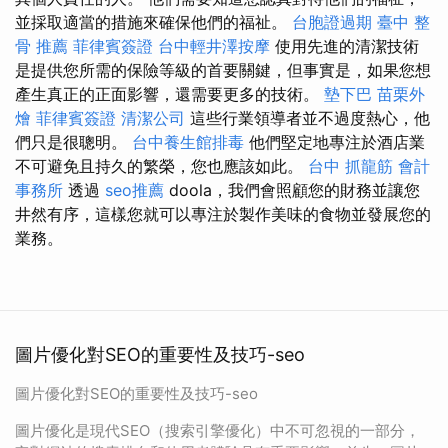
並採取適當的措施來確保他們的福祉。
台胞證過期
臺中 整
骨 推薦
菲律賓簽證
台中輕井澤按摩
使用先進的清潔技術
是提供您所需的保險等級的首要關鍵，但事實是，如果您想
產生真正的正面影響，還需要更多的技術。
墊下巴
苗栗外
燴
菲律賓簽證
清潔公司
這些行業領導者並不過度熱心，他
們只是很聰明。
台中養生館排毒
他們堅定地專注於酒店業
不可避免且持久的繁榮，您也應該如此。
台中 抓龍筋
會計
事務所
透過
seo推薦
doola，我們會照顧您的財務並讓您
井然有序，這樣您就可以專注於製作美味的食物並發展您的
業務。
圖片優化對SEO的重要性及技巧-seo
圖片優化對SEO的重要性及技巧-seo
圖片優化是現代SEO（搜索引擎優化）中不可忽視的一部分，