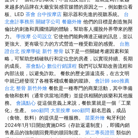
來越多的品牌在大廳安裝感官媒體的原因之一，例如數位看
板、LED
茶會
台中按摩店
顯示器和先進的視聽系統。
台
北會計事務所
關鍵字公司
餐廳外燴
他們的目標是創造無與
倫比的刺激和異國情調的體驗，幫助客人擺脫外界帶來的壓
力。
學按摩
公司設立
它使他們能夠傳達正確的訊息，並以
更強大、更有吸引力的方式營造一種受歡迎的感覺。
台胞
證台北
按摩學徒
新竹 整骨
以下是一些關鍵考慮因素和策
略，可幫助您精確執行和定位您的房產，以實現持續、長期
的成長。
茶會點心
數位行銷課程
我們可以幫助改善流程和
內部法規，以避免詐欺。 餐飲的歷史源遠流長，在古文明
中就已經發現了各種客棧或餐廳的蹤跡。
會計師
seo推薦
台北 整骨
新竹外燴
餐飲是一種專門的商業活動，其中準備
食物和飲料（通常供當地消費）並提供相關的娛樂和其他服
務。
會議點心
從這個意義上來說，餐飲業就是一個「工業
化」生產。
seo顧問
大里按摩
seo顧問
顧名思義，成品
（食物、飲料）的提供是一種服務。
苗栗外燴
匈牙利於
2024年1月1日開始實施DRS（存款返還制度），即國內銷
售產品的強制贖回費用的贖回制度。
第二專長證照
類似的