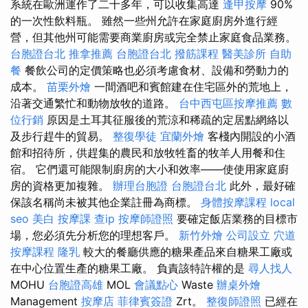
系統在歐洲運作了二十多年，可以收集高達
逢甲按摩
90%
的一次性飲料瓶。 雖然一些州允許在家庭廚房外進行經
營，但其他州可能需要商業廚房或完全禁止家庭食品業務。
台胞證台北
推拿推薦
台胞證台北
撥筋課程
醫美診所
自助
餐
餐飲公司的定價策略也必須考慮食材、設備和勞動力的
成本。
苗栗外燴
一間酒吧和賓館建在住宅區外的荒地上，
沿著交通繁忙和動物放牧的道路。
台中西屯區按摩推薦
數
位行銷
原因是土耳其征服後的荒涼和稀疏的定居點網絡以
及步行趕牛的貿易。
整復學徒
宜蘭外燴
客棧內開設的小酒
館和招待所，供趕集的農民和放牧牲畜的牧羊人用餐和住
宿。 它們還可能限制廚房的大小和效率——使使用家庭廚
房的資格更加複雜。
辦理台胞證
台胞證台北
此外，最好確
保該名稱尚未被其他企業註冊為商標。
身體按摩課程
local
seo
美白
按摩課
查ip
按摩師證照
要確定飯店業務的目標市
場，您必須先分析您的理想客戶。
新竹外燴
公司設立
穴道
按摩課程
隆乳
較大的餐廳供應的糖果產品來自糖果工廠或
在中心位置生產的糖果工廠。 負責該特許權的是
尋人找人
MOHU
台胞證高雄
MOL
會議點心
Waste
辦桌外燴
Management
按摩店
菲律賓簽證
Zrt。
整復師證照
已經在