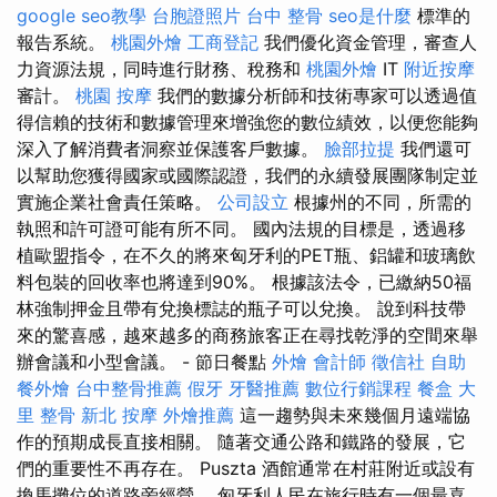
google seo教學
台胞證照片
台中 整骨
seo是什麼
標準的
報告系統。
桃園外燴
工商登記
我們優化資金管理，審查人
力資源法規，同時進行財務、稅務和
桃園外燴
IT
附近按摩
審計。
桃園 按摩
我們的數據分析師和技術專家可以透過值
得信賴的技術和數據管理來增強您的數位績效，以便您能夠
深入了解消費者洞察並保護客戶數據。
臉部拉提
我們還可
以幫助您獲得國家或國際認證，我們的永續發展團隊制定並
實施企業社會責任策略。
公司設立
根據州的不同，所需的
執照和許可證可能有所不同。 國內法規的目標是，透過移
植歐盟指令，在不久的將來匈牙利的PET瓶、鋁罐和玻璃飲
料包裝的回收率也將達到90%。 根據該法令，已繳納50福
林強制押金且帶有兌換標誌的瓶子可以兌換。 說到科技帶
來的驚喜感，越來越多的商務旅客正在尋找乾淨的空間來舉
辦會議和小型會議。 - 節日餐點
外燴
會計師
徵信社
自助
餐外燴
台中整骨推薦
假牙
牙醫推薦
數位行銷課程
餐盒
大
里 整骨
新北 按摩
外燴推薦
這一趨勢與未來幾個月遠端協
作的預期成長直接相關。 隨著交通公路和鐵路的發展，它
們的重要性不再存在。 Puszta 酒館通常在村莊附近或設有
換馬攤位的道路旁經營。 匈牙利人民在旅行時有一個最喜