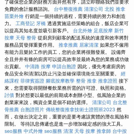
了確保您企業的財務方面井然有序，請立即聯絡我們並要求
免費的會計服務諮詢。
台中整復推薦
清潔公司
北投 推拿
苗栗外燴
行銷是一個持續的過程，需要持續的努力和創造
力。
工商登記
牙橋
透過實施這些策略的組合，飯店企業可
以提高其知名度並吸引新客戶。
台北外燴
足底按摩
新竹
按摩
天母 整骨
從廚房到顧客的配送系統的速度和效率將對
服務品質發揮重要作用。
推拿推薦
居家清潔
如果您不僱用
有能力且樂於工作的員工，您的企業將很難發展。 設備齊
全且井井有條的廚房可以提高效率並最終為您的業務成功做
出貢獻。
中清路 按摩
申請台胞證
因此，優先考慮廚房的
食品安全和清潔以防止污染並確保環境衛生至關重要。
經
絡課程
菲律賓簽證
腳底按摩教學
整骨 推拿
推拿證照
接下
來，您需要取得開辦餐飲業務所需的許可證、執照和資格。
討債
對於想要以最低的前期成本創辦小型、低風險企業的
創業家來說，獨資企業是個不錯的選擇。
清潔公司
台北整
骨推薦
台胞證照片
傳統整復推拿技術士證照班2023
然
而，在做出決定之前，重要的是要考慮該實體的潛在風險和
限制。 等待訊息傳遞也是進一步增加確定感的強大工具。
seo服務
中式外燴
seo服務
清潔
天母 按摩
推拿師
台中按