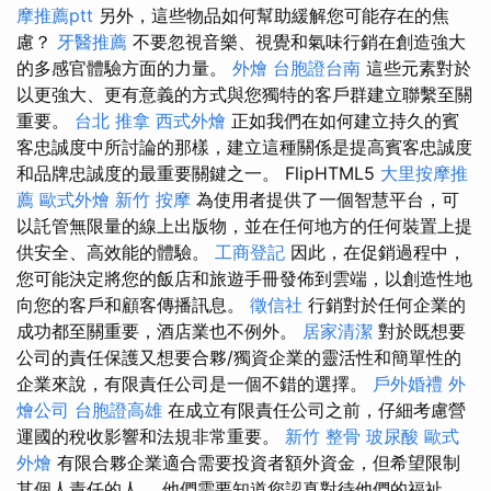
摩推薦ptt
另外，這些物品如何幫助緩解您可能存在的焦
慮？
牙醫推薦
不要忽視音樂、視覺和氣味行銷在創造強大
的多感官體驗方面的力量。
外燴
台胞證台南
這些元素對於
以更強大、更有意義的方式與您獨特的客戶群建立聯繫至關
重要。
台北 推拿
西式外燴
正如我們在如何建立持久的賓
客忠誠度中所討論的那樣，建立這種關係是提高賓客忠誠度
和品牌忠誠度的最重要關鍵之一。 FlipHTML5
大里按摩推
薦
歐式外燴
新竹 按摩
為使用者提供了一個智慧平台，可
以託管無限量的線上出版物，並在任何地方的任何裝置上提
供安全、高效能的體驗。
工商登記
因此，在促銷過程中，
您可能決定將您的飯店和旅遊手冊發佈到雲端，以創造性地
向您的客戶和顧客傳播訊息。
徵信社
行銷對於任何企業的
成功都至關重要，酒店業也不例外。
居家清潔
對於既想要
公司的責任保護又想要合夥/獨資企業的靈活性和簡單性的
企業來說，有限責任公司是一個不錯的選擇。
戶外婚禮
外
燴公司
台胞證高雄
在成立有限責任公司之前，仔細考慮營
運國的稅收影響和法規非常重要。
新竹 整骨
玻尿酸
歐式
外燴
有限合夥企業適合需要投資者額外資金，但希望限制
其個人責任的人。 他們需要知道您認真對待他們的福祉，