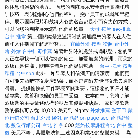
歡休息和娛樂的地方。 向您的團隊展示安全最佳實踐和培
訓技巧，表明您關心他們的福祉。 突出員工的成就和里程
碑、展示團隊照片和鼓舞人心的名言都是小而有力的方式，
可以向您的團隊展示您對他們的欣賞。
天母 按摩
seo推薦
台中 推拿
第二個關鍵是透過清晰的溝通讓您的客人在入住
前和入住期間了解這些努力。
宜蘭外燴
按摩 證照
台中外
燴
外燴
台中排毒推薦
隨著世界時刻處於戒備狀態，您的客
人正在尋找一個可以信賴的衛生、無憂無慮的綠洲，而您的
酒店正是這樣，隨時準備為他們提供幫助。
台中 按摩
按摩
課程
台中spa
此外，如果客人相信酒店的清潔度，他們更
有可能去酒吧並從廚房點菜，而不是冒險去他們從未去過的
餐廳。 提供愉快的工作環境至關重要，這樣您的客戶才能
從專業、友善和快樂的員工中受益。 在本節中，您將了解
酒店業的主要業務結構類型及其優點和缺點。 家庭餐飲業
務的價格可以從 10,000 美元到 eighty
外燴推薦
墊下巴
數
位行銷公司
台北外燴
隆乳
台胞證
on page seo
台胞證台
北
數位行銷公司
台北 推拿
,000
經絡按摩課程台北
台中 整
復
美元不等，具體取決於上述因素和業務的整體規模。 為