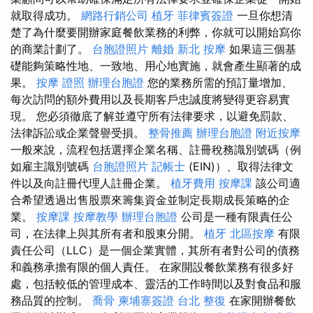
就取得成功。
網路行銷公司
植牙
菲律賓簽證
一旦你想清
楚了為什麼要開辦家庭餐飲業務的利弊，你就可以開始寫你
的商業計劃了。
台胞證照片
離婚
新北 按摩
如果這三個基
礎能夠策略性地、一致地、用心地實施，就會產生顯著的成
果。
按摩 證照
辦理台胞證
您的業務所需的預訂量增加、
每次訪問的額外費用以及長期客戶忠誠度將變得更容易實
現。 您必須徹底了解並遵守所有法律要求，以避免罰款、
法律訴訟或企業聲譽受損。
整骨推薦
辦理台胞證
附近按摩
一般來說，流程包括選擇企業名稱、註冊稅務識別號碼（例
如雇主識別號碼
台胞證照片
記帳士
(EIN)）、取得法律文
件以及向註冊代理人註冊企業。
植牙費用
按摩課
該公司適
合希望透過出售股票來籌集資金並制定長期成長策略的企
業。
按摩課
按摩教學
辦理台胞證
公司是一種有限責任公
司，在法律上與其所有者和股東分開。
植牙
北區按摩
有限
責任公司（LLC）是一個企業實體，其所有者對公司的債務
和義務承擔有限的個人責任。 在家開設餐飲業務有很多好
處，包括較低的管理成本、靈活的工作時間以及對食品和服
務品質的控制。
喬骨
柬埔寨簽證
台北 整復
在家開辦餐飲