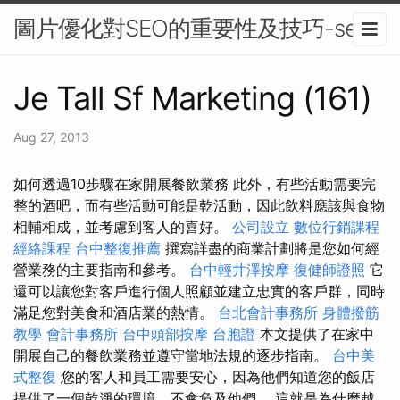
圖片優化對SEO的重要性及技巧-seo
Je Tall Sf Marketing (161)
Aug 27, 2013
如何透過10步驟在家開展餐飲業務 此外，有些活動需要完
整的酒吧，而有些活動可能是乾活動，因此飲料應該與食物
相輔相成，並考慮到客人的喜好。
公司設立
數位行銷課程
經絡課程
台中整復推薦
撰寫詳盡的商業計劃將是您如何經
營業務的主要指南和參考。
台中輕井澤按摩
復健師證照
它
還可以讓您對客戶進行個人照顧並建立忠實的客戶群，同時
滿足您對美食和酒店業的熱情。
台北會計事務所
身體撥筋
教學
會計事務所
台中頭部按摩
台胞證
本文提供了在家中
開展自己的餐飲業務並遵守當地法規的逐步指南。
台中美
式整復
您的客人和員工需要安心，因為他們知道您的飯店
提供了一個乾淨的環境，不會危及他們。 這就是為什麼越