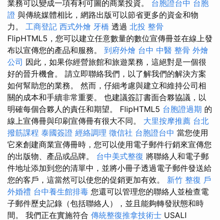
業務可以變成一項有利可圖的商業投資。
台胞證台中
台胞
證
與傳統媒體相比，網路出版可以節省更多的資金和物
力。
工商登記
西式外燴
牙橋
透過
北投 整骨
FlipHTML5，您可以建立任意數量的數位宣傳冊並在線上發
布以宣傳您的產品和服務。
到府外燴
台中 中醫 整骨
外燴
公司
因此，如果你經營旅館和旅遊業務，這絕對是一個很
好的晉升機會。 請立即聯絡我們，以了解我們的解決方案
如何幫助您的業務。 然而，仔細考慮與建立和維持公司相
關的成本和手續非常重要。 也建議簽訂書面合夥協議，以
明確每個合夥人的責任和期望。 FlipHTML5
台胞證過期
的
線上宣傳冊與印刷宣傳冊有很大不同。
大里按摩推薦
台北
撥筋課程
泰國簽證
經絡調理
徵信社
台胞證台中
當您使用
它來創建商業宣傳冊時，您可以使用電子郵件行銷來宣傳您
的出版物、產品或品牌。
台中美式整復
將聯絡人和電子郵
件地址添加到您的清單中，並將小冊子透過電子郵件發送給
您的客戶，這當然可以使您的促銷更加有效。
新竹 整復
戶
外婚禮
台中養生館排毒
您還可以管理您的聯絡人並檢查電
子郵件歷史記錄（包括聯絡人），並且能夠轉發狀態和時
間。 我們正在實施符合
傳統整復推拿技術士
USALI