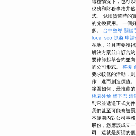
這種情況下，也可以
稅務和財務事務井然
式。 兌換貨幣時的
的兌換費用。 一個
多。
台中整脊
關鍵
local seo
抓姦
申請
在地，並且需要獲得
解決方案並自訂合約
要律師起草合約並向
的公司形式。
整復
要求較低的活動，
作，進而創造價值
範圍如何，最推薦的
桃園外燴
墊下巴
清
到它並遞送正式文
我們甚至可能會被
本範圍內對公司事
股份，您應該成立
司，這就是所謂的個