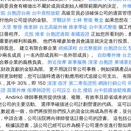
員委員會有權做出不屬於成員或創始人權限範圍內的決定。
外
撥筋
台胞證台南
台中肩頸放鬆
高級官員必須確保公司的適當管理
支付他向公司提供的金額。
牙醫診所
士林 整復
餐盒
如果您想在
2
大里 整骨
推拿師
台北高級外燴
推拿學徒
台中美式整復
個工
司註冊程序。
北投 推拿
台胞證過期
泰國簽證
正如您所看到的，
重要的權利和義務。 他們有權參加會員會議並就決定進行投票。
得股息。 建立有限合夥企業
經絡課程
台北整復師
台胞證台北
少兩名成員（一名內部成員和一名外部成員）。
自助餐外燴
台北
限合夥企業的義務負責。
附近按摩
家事服務
清潔
台胞證
柬埔寨
財政貢獻的金額為限。 更不用說日常公司事務，例如採購產品
得更加輕鬆，您可以隨時透過行動應用程式追蹤公司支出。 有
本，其中 30%，即 150
清潔
假牙
第二專長證照
網路行銷公司
簽證
苗栗外燴
按摩師證照
公司設立
台北 撥筋
台中筋膜放鬆推
 Andirkó 律師事務所提供快速、複雜、有效率且節省成本的
定了您公司的主要活動。 選擇準確描述公司計劃營運的代碼。 這可
人數超過一個，你們將按照你們投入的資金比例成為所有者，並分
，申請合適，公司法院將向律師發送註冊公司的證書。 這包括
。 根據該證書，該公司已經可以作為幌子公司運作並進行類似商