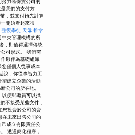
一切努力確保貴公司的
就是我們的支付方
貨幣，並支付預先計算
額一開始看起來很
整復學徒
天母 推拿
司中央管理機構的所
者，則值得選擇傳統
公司形式。 我們需
合作夥伴為基礎組織
果您僅個人從事成本
話說，你從事智力工
希望建立企業的活動
為新公司的所在地。
，以便郵遞員可以找
我們不接受某些文件，
在您投資於公司的資
想在未來出售公司的
自己成立有限責任公
。 透過簡化程序，