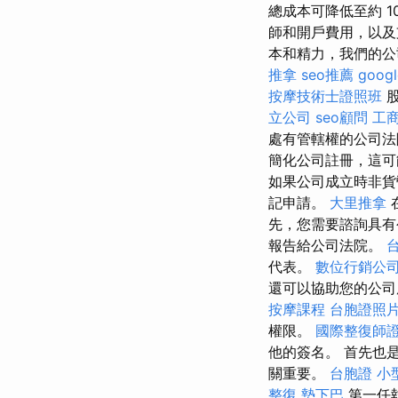
總成本可降低至約 1
師和開戶費用，以及
本和精力，我們的公
推拿
seo推薦
goog
按摩技術士證照班
股
立公司
seo顧問
工
處有管轄權的公司法
簡化公司註冊，這可
如果公司成立時非貨
記申請。
大里推拿
先，您需要諮詢具有
報告給公司法院。
代表。
數位行銷公
還可以協助您的公
按摩課程
台胞證照
權限。
國際整復師
他的簽名。 首先也
關重要。
台胞證
小
整復
墊下巴
第一任