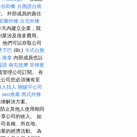
燴自助餐
台胞證台南
。 外部成員的責任
宜蘭外燴
台北外燴
作天內建立企業，我
創業涉及很多費用。
 他們可以存取公司
墊下巴
(Bt.)
卡式台胞
 推拿
內部成員也以
簽證
南屯按摩
菲律賓
或管理公司訂閱。 有
限公司您必須擁有至
尋人找人
關鍵字公司
薦
seo推薦
西式外燴
法律解決方案。
以防止其他人使用相同
享公司的收入。 如
公司名稱、所在地、
業的經濟活動。 為