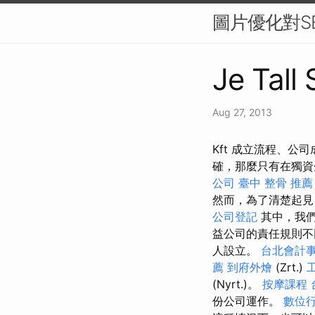
圖片優化對S
Je Tall
Aug 27, 2013
Kft 成立流程、
確，那麼只有在獨資
公司
臺中 整骨 推薦
然而，為了清楚起見
公司登記
其中，我們
益公司的責任規則不
人設立。
台北會計
薦
到府外燴
(Zrt.)
(Nyrt.)。
按摩課程
份公司運作。
數位