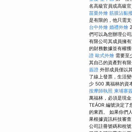
名高級官員或高級官
苗栗外燴
筋膜沾黏
是有限的，他只需
台中外燴
婚禮外燴
們可以為您辦理公
有限公司其成員擁有
的財務數據並有權獲
證
歐式外燴
需要至
其自己的資產對有
簽證
外部成員僅以其
了線上發票，生活變
少 500 萬福林的資
按摩師執照
柬埔寨
萬福林，必須是現金。
TEÁOR 編號決
的東西。 如果你們
果根據資訊科技審查
公司註冊號碼和稅號