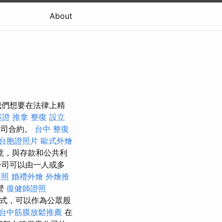
About
我們想要在法律上精
簽證
推拿 整復
設立
公司合約。
台中 整復
台胞證照片
歐式外燴
竟，與存款和公共利
公司可以由一人或多
護照
婚禮外燴
外燴推
營
復健師證照
式，可以作為公眾股
台中筋膜放鬆推薦
在