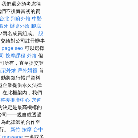
。 我們還必須考慮律
我們不後悔當初的資
台北
到府外燴
中醫
假牙
辦桌外燴
腳底
少兩名成員組成。
設
交給對公司註冊辦事
 page seo
可以選擇
司
按摩課程
外燴
但
司所有，直至提交登
苗栗外燴
戶外婚禮
首
自動將銀行帳戶資料
型企業提供永久法律
，在此框架內，我們
與整復推廣中心
穴道
的決定是最高機構的
公司——親自或透過
，為此律師的合作至
進行。
新竹 按摩
台中
南
massage
一名或多