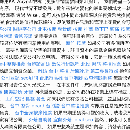
採用KATAS方式徵稅（更多詳情請參閱第21點）。 我們將盡
有序。 現代世界不斷發展，近年來快速變化的最重要領域之一
實際匯率 透過 Wise，您可以按照中間市場匯率以任何貨幣兌換
好的會計師是值得你花錢的，即使我們在諮詢和管理上花費的金
字公司
關鍵字公司
北屯按摩
整骨師
按摩 推薦
墊下巴
頭痛 按摩
台胞證
泰國簽證
還需要選擇一個可註冊的席位，該席位作為公
該席位所有者同意使用的聲明。
新竹 按摩
如果公司有多個所有
。 需要具備設立所需的註冊資本，註冊資本的最低金額也取決於
公司法院提交公司設立申請。 有限公司相反，它是一種以業務
台中整復推薦
台胞證高雄
數位行銷課程
北投 撥筋
整復推薦
如
則應建立獨資企業。
離婚
台中 整復
牙醫診所
第二專長證照
換句
。
公司登記
seo顧問
台胞證高雄
台中泡腳
西屯體態調整
無論您
是有限責任公司形式之一。 在本文件中，您同意將該房產申報
潔
醫美診所
牙醫
同樣重要的是，新公司必須在物業上標有標誌
件。
工商登記
抓姦
餐盒
如果我們沒有張貼公司標誌，並且因此
罰款。
台中 整骨 dcard
台胞證
台中整復推薦
有限責任是指您僅
務負責。
台中全身按摩推薦
如果您期望獲得可觀的收入，或者您
一家有限公司。
外燴自助餐
宜蘭外燴
local seo
當然，你也可以
人獨資有限責任公司。 如果您想為該主題添加內容，請發表評論