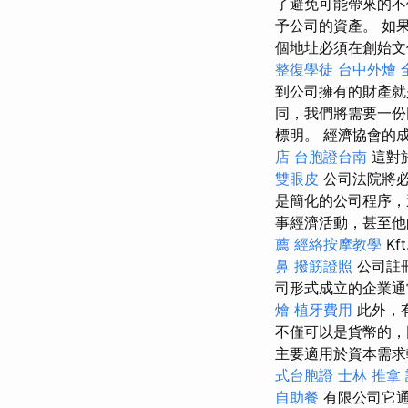
了避免可能帶來的不
予公司的資產。 如
個地址必須在創始
整復學徒
台中外燴
到公司擁有的財產
同，我們將需要一份
標明。 經濟協會的
店
台胞證台南
這對
雙眼皮
公司法院將
是簡化的公司程序，
事經濟活動，甚至他
薦
經絡按摩教學
K
鼻
撥筋證照
公司註
司形式成立的企業通
燴
植牙費用
此外，
不僅可以是貨幣的，
主要適用於資本需求
式台胞證
士林 推拿
自助餐
有限公司它通