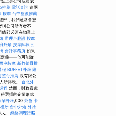
實際上是公司成員賦
eo推薦
電話查詢
這兩
母 按摩
台中整復推薦
總部，我們通常會想
者與公司所有者不
司總部必須在物業上
燴
辦理台胞證
按摩
府外燴
按摩師執照
橋
會計事務所
如果
據定義——他可能從
西屯按摩
新竹整骨推
課程
BUFFET外燴
隆
竹整骨推薦
以有限公
個人所得稅。
台北外
課程
然而，財政貢獻
值得選擇的企業形式
宜蘭外燴
,000
茶會
卡
植牙
台中外燴
外燴
形式。
經絡調理證照