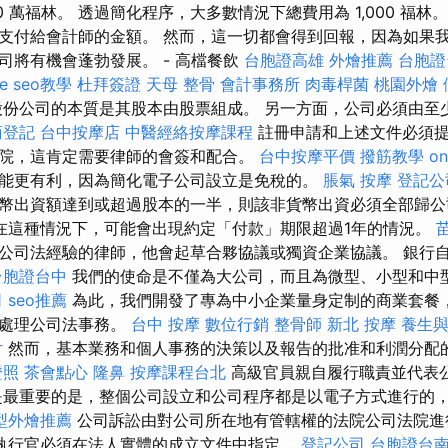
0 萬福林。 透過簡化程序，大多數情況下總費用為 1,000 福林
支付給會計師的金額。 然而，這一切都會得到回報，因為如果
司將有機會蓬勃發展。 - 高檔餐飲
台胞證高雄
外燴推薦
台胞證
le seo教學
杜拜簽證
天母 整骨
會計事務所
肉毒桿菌
桃園外燴
份公司的本質是其股本由股票組成。 另一方面，公司必須由至
商登記
台中按摩店
中醫經絡按摩課程
註冊申請和上述文件必須提
院，這肯定需要律師的會簽和配合。
台中按摩平價
撥筋教學
on
能更有利，因為簡化電子公司設立是免稅的。
脹氣 按摩
登記公
幣出資額達到或超過股本的一半，則該非貨幣出資必須全部歸公
在這種情況下，可能會出現約定「付款」期限超過1年的情況。
公司法經驗的律師，他會起草合夥協議或獨資企業協議。 銀行
台胞證台中
我們的使命是不僅為大公司，而且為微型、小型和中
司
seo推薦
為此，我們開發了專為中小企業量身定制的商業套餐
司處理公司法事務。
台中 按摩
數位行銷
整骨師
新北 按摩
養生
片
然而，基本業務和個人事務的決策以及報告的批准和利潤分配
證照
茶會點心
隆鼻
按摩課程台北
高級官員親自履行職責並代表
是最重要的是，整個公司設立和公司程序都是以電子方式進行的
型外燴推薦
公司訴訟由對公司所在地有管轄權的法院公司法院
執行官必須在法人實體的成立文件中指定。
登記公司
台胞證台