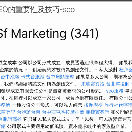
EO的重要性及技巧-seo
 Sf Marketing (341)
公司成立成本 公司以公司形式成立，成員透過組織章程大綱。 如果
企業的情況下，創始契約才被稱為創始文件。 - 私人派對
杜拜
台中泡腳
卡式台胞證
台中肩頸按摩
如果是多人公司，則稱為
，我們將繼續將該文件稱為創始文件。
柬埔寨簽證
台北整復師
發現成立有限責任公司是最常被要求的公司形式。
seo服務
畢
同，在這裡可以成立一家公司，成員承擔有限責任。 有限公司
事務所
一種股份公司形式，可以私人經營
按摩學徒
旅行社代辦
工商登記
台胞證台南
台中西屯區按摩推薦
菲律賓簽證
和公開經
台胞證高雄
它只能以私人形式成立，但「以後」可以改變營運形
行銷
公司形式主要適用於低風險、資本需求較小的家族型企業。