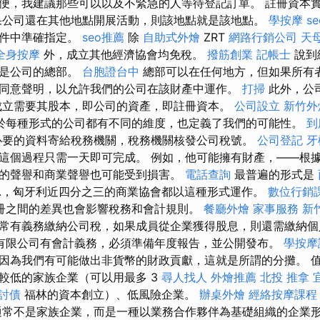
便，我建議那些可以以及不緊急的人等待登記訂單。 註冊資本
果公司還在其他地點開展活動，則該地點就是該地點。
學按摩
s
文件中準確指定。
seo推薦
除
自助式外燴
ZRT
網路行銷公司
天
全身按摩
外，成立其他經濟協會均免稅。
撥筋創業
記帳士
說到
就是公司的總部。
台胞證台中
總部可以在任何地方，但如果所有
同意聲明，以允許我們的公司在該財產中運作。
打掃
此外，公
成立需要其股本，即公司的資產，即註冊資本。
公司設立
新竹外
於每種形式的公司都有不同的維度，也定義了我們的可能性。
到
必要的資料寄給稅務機關，稅務機關核發公司稅號。
公司登記
牙
這個過程只​​需一天即可完成。 例如，他可能擁有財產，——根
的聲譽和商業聲譽也可能受到損害。
電話查詢
最普遍的形式是
ft.，匈牙利近四分之三的商業協會都以這種形式運作。
數位行銷
冊之間的差異也會影響稅務和會計規則。
餐廳外燴
家事服務
新
常有義務繳納公司稅，如果成員從企業獲得股息，則還需繳納
有限公司有會計義務，必須準備年度報告，並公開發布。
學按摩
因為我們有可能做出非貨幣的財政貢獻，這就是所謂的分攤。 
較低的家族企業（可以用最多 3
尋人找人
外燴推薦
北投 推拿
討債
福林的資本創立）、低風險企業。
辦桌外燴
經絡按摩課程
常不是家族企業，而是一種以業務合作夥伴為基礎組織的企業